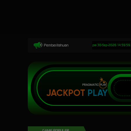
Pemberitahuan
l: PP Virtual Sports pada 30-Jun-2026 dari 14.59.59 sampai 30-Sep-2026 14.59.59. Selama wakt
JACKPOT
PLAY
GAME POPULER