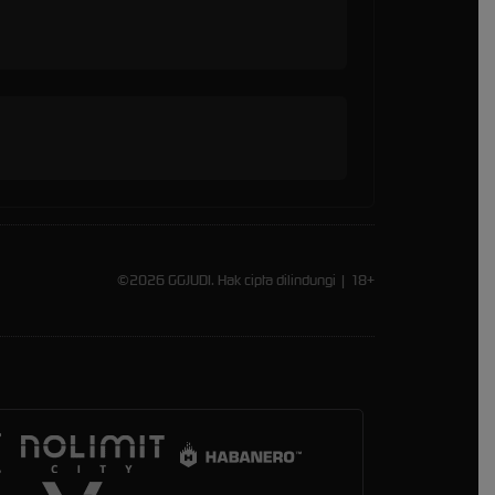
©2026 GGJUDI. Hak cipta dilindungi | 18+