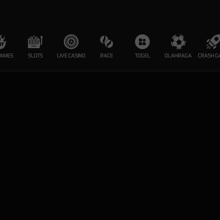
GAMES
SLOTS
LIVE CASINO
RACE
TOGEL
OLAHRAGA
CRASH 