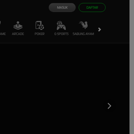
MASUK
DAFTAR
GAME
ARCADE
POKER
E-SPORTS
SABUNG AYAM
PROMOSI