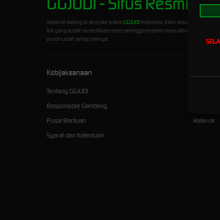
GGJUDI - Situs Resmi Lin
Selamat datang di situs slot online
GGJUDI
Indonesia. Kami adalah situs slot77
link yang sudah tersertifikasi resmi sehingga terjamin berkualitas dan fa
pundi rupiah setiap harinya.
SELA
Kebijaksanaan
Platform
Tentang GGJUDI
Promosi
Responsible Gambling
Loyalty
Pusat Bantuan
Referral
Syarat dan Ketentuan