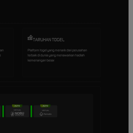
TARUHAN TOGEL
aan
Platform togel yang menarik dari perusahan
e
terbaik di dunia yang menawarkan hadiah
kemenangan besar