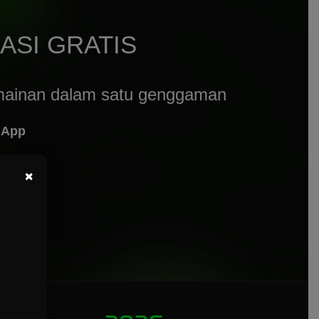
ASI GRATIS
rmainan dalam satu genggaman
 App
stalasi
×