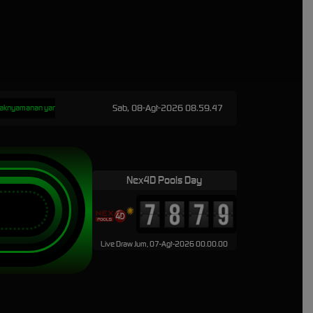
Sab, 08-Agt-2026 08.59.47
an yang mungkin ditimbulkan.
Pemeliharaan Terjadwal: MarbleX pada 31-Jul-2026 dari 00.00
Nex4D Pools Day
Live Draw Jum, 07-Agt-2026 00.00.00