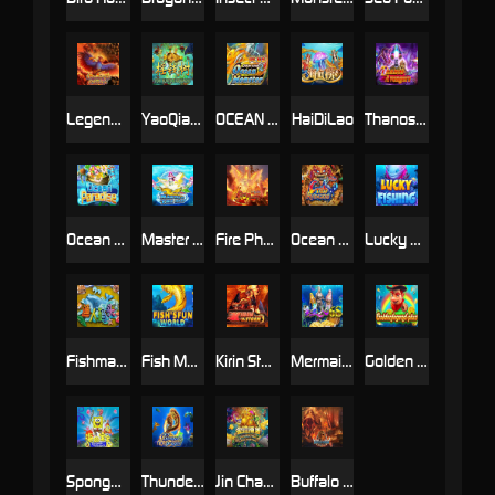
Legend of the phoenix
YaoQianShu
OCEAN MONSTER 2
HaiDiLao
Thanos Avengers
Ocean Paradise
Master Of The Deep
Fire Phoenix
Ocean King 3
Lucky Fishing
Fishman Wharf
Fish Music World
Kirin Storm
Mermaids-6s
Golden Legend Plus
Spongebob
Thunder Dragon
Jin Chan Bu Yu
Buffalo thunder