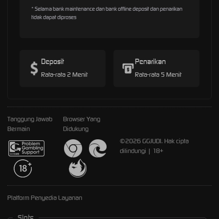
* Selama bank maintenance dan bank offline deposit dan penarikan
tidak dapat diproses
Deposit
Penarikan
Rata-rata 2 Menit
Rata-rata 5 Menit
Tanggung Jawab
Browser Yang
Bermain
Didukung
©2026 GGJUDI. Hak cipta
dilindungi | 18+
Platform Penyedia Layanan
Slots