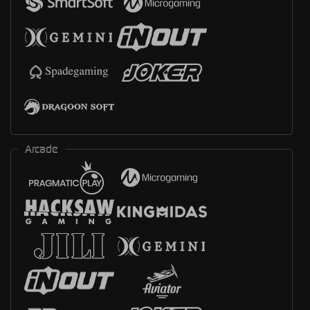
Arcade