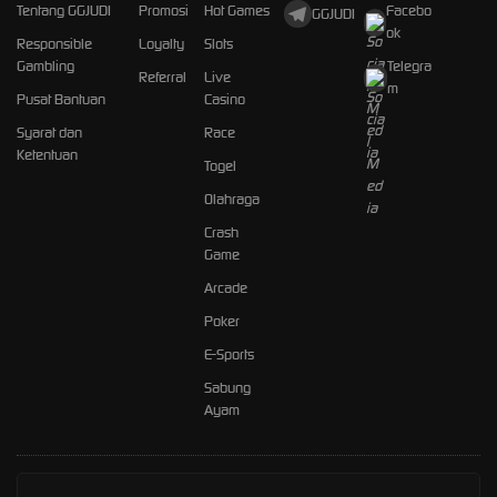
Tentang GGJUDI
Promosi
Hot Games
Facebo
GGJUDI
ok
Responsible
Loyalty
Slots
Gambling
Telegra
Referral
Live
m
Pusat Bantuan
Casino
Syarat dan
Race
Ketentuan
Togel
Olahraga
Crash
Game
Arcade
Poker
E-Sports
Sabung
Ayam