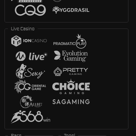
Live Casino
Race
Togel