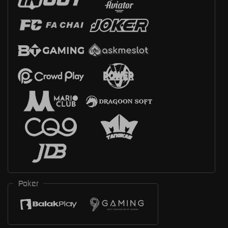
Poker