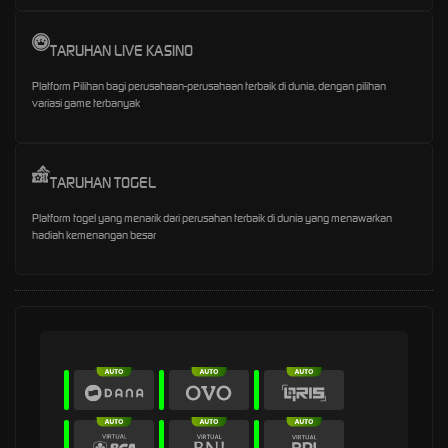
TARUHAN LIVE KASINO
Platform Pilihan bagi perusahaan-perusahaan terbaik di dunia, dengan pilihan
variasi game terbanyak
TARUHAN TOGEL
Platform togel yang menarik dari perusahan terbaik di dunia yang menawarkan
hadiah kemenangan besar