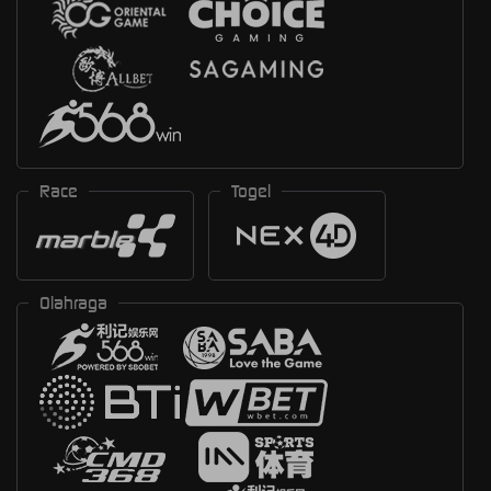
Race
Togel
Olahraga